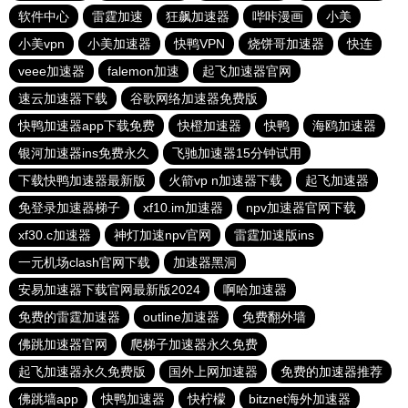
软件中心
雷霆加速
狂飙加速器
哔咔漫画
小美
小美vpn
小美加速器
快鸭VPN
烧饼哥加速器
快连
veee加速器
falemon加速
起飞加速器官网
速云加速器下载
谷歌网络加速器免费版
快鸭加速器app下载免费
快橙加速器
快鸭
海鸥加速器
银河加速器ins免费永久
飞驰加速器15分钟试用
下载快鸭加速器最新版
火箭vp n加速器下载
起飞加速器
免登录加速器梯子
xf10.im加速器
npv加速器官网下载
xf30.c加速器
神灯加速npv官网
雷霆加速版ins
一元机场clash官网下载
加速器黑洞
安易加速器下载官网最新版2024
啊哈加速器
免费的雷霆加速器
outline加速器
免费翻外墙
佛跳加速器官网
爬梯子加速器永久免费
起飞加速器永久免费版
国外上网加速器
免费的加速器推荐
佛跳墙app
快鸭加速器
快柠檬
bitznet海外加速器