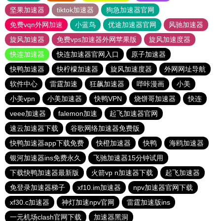
坚果加速器
tiktok加速器
狗急加速器官网
免费vqn外网加速
小蓝鸟
优途加速器官网
风驰加速器
旋风加速器
免费vps加速器外网苹果版
旋风加速度器
快连加速器
快连加速器官网入口
原子加速器
快鸭加速器
快柠檬加速器
旋风加速度器
外网网址导航
软件中心
雷霆加速
狂飙加速器
哔咔漫画
小美
小美vpn
小美加速器
快鸭VPN
烧饼哥加速器
快连
veee加速器
falemon加速
起飞加速器官网
速云加速器下载
谷歌网络加速器免费版
快鸭加速器app下载免费
快橙加速器
快鸭
海鸥加速器
银河加速器ins免费永久
飞驰加速器15分钟试用
下载快鸭加速器最新版
火箭vp n加速器下载
起飞加速器
免登录加速器梯子
xf10.im加速器
npv加速器官网下载
xf30.c加速器
神灯加速npv官网
雷霆加速版ins
一元机场clash官网下载
加速器黑洞