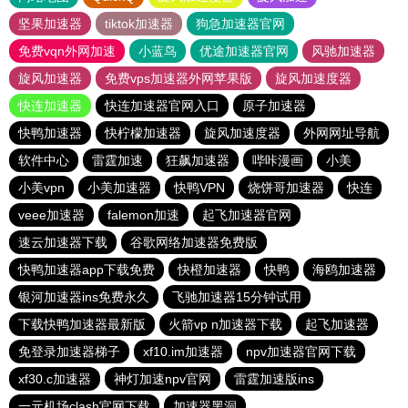
坚果加速器
tiktok加速器
狗急加速器官网
免费vqn外网加速
小蓝鸟
优途加速器官网
风驰加速器
旋风加速器
免费vps加速器外网苹果版
旋风加速度器
快连加速器
快连加速器官网入口
原子加速器
快鸭加速器
快柠檬加速器
旋风加速度器
外网网址导航
软件中心
雷霆加速
狂飙加速器
哔咔漫画
小美
小美vpn
小美加速器
快鸭VPN
烧饼哥加速器
快连
veee加速器
falemon加速
起飞加速器官网
速云加速器下载
谷歌网络加速器免费版
快鸭加速器app下载免费
快橙加速器
快鸭
海鸥加速器
银河加速器ins免费永久
飞驰加速器15分钟试用
下载快鸭加速器最新版
火箭vp n加速器下载
起飞加速器
免登录加速器梯子
xf10.im加速器
npv加速器官网下载
xf30.c加速器
神灯加速npv官网
雷霆加速版ins
一元机场clash官网下载
加速器黑洞