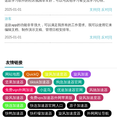
这款学习软件的社区氛围非常好，可以与其他学习者交流学习心得。
2025-01-01
支持
[0]
反对
[0]
游客
这款app的功能非常强大，可以满足我所有的工作需求。我可以使用它来
编辑文档、制作演示文稿、管理日程安排等。
2025-01-01
支持
[0]
反对
[0]
友情链接
网站地图
QuickQ
旋风加速度器
旋风加速
坚果加速器
tiktok加速器
狗急加速器官网
免费vqn外网加速
小蓝鸟
优途加速器官网
风驰加速器
旋风加速器
免费vps加速器外网苹果版
旋风加速度器
快连加速器
快连加速器官网入口
原子加速器
快鸭加速器
快柠檬加速器
旋风加速度器
外网网址导航