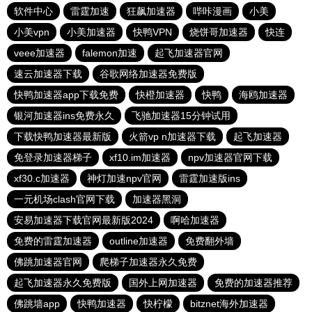
软件中心
雷霆加速
狂飙加速器
哔咔漫画
小美
小美vpn
小美加速器
快鸭VPN
烧饼哥加速器
快连
veee加速器
falemon加速
起飞加速器官网
速云加速器下载
谷歌网络加速器免费版
快鸭加速器app下载免费
快橙加速器
快鸭
海鸥加速器
银河加速器ins免费永久
飞驰加速器15分钟试用
下载快鸭加速器最新版
火箭vp n加速器下载
起飞加速器
免登录加速器梯子
xf10.im加速器
npv加速器官网下载
xf30.c加速器
神灯加速npv官网
雷霆加速版ins
一元机场clash官网下载
加速器黑洞
安易加速器下载官网最新版2024
啊哈加速器
免费的雷霆加速器
outline加速器
免费翻外墙
佛跳加速器官网
爬梯子加速器永久免费
起飞加速器永久免费版
国外上网加速器
免费的加速器推荐
佛跳墙app
快鸭加速器
快柠檬
bitznet海外加速器