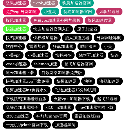
坚果加速器
tiktok加速器
狗急加速器官网
免费vqn外网加速
小蓝鸟
优途加速器官网
风驰加速器
旋风加速器
免费vps加速器外网苹果版
旋风加速度器
快连加速器
快连加速器官网入口
原子加速器
快鸭加速器
快柠檬加速器
旋风加速度器
外网网址导航
软件中心
雷霆加速
狂飙加速器
哔咔漫画
小美
小美vpn
小美加速器
快鸭VPN
烧饼哥加速器
快连
veee加速器
falemon加速
起飞加速器官网
速云加速器下载
谷歌网络加速器免费版
快鸭加速器app下载免费
快橙加速器
快鸭
海鸥加速器
银河加速器ins免费永久
飞驰加速器15分钟试用
下载快鸭加速器最新版
火箭vp n加速器下载
起飞加速器
免登录加速器梯子
xf10.im加速器
npv加速器官网下载
xf30.c加速器
神灯加速npv官网
雷霆加速版ins
一元机场clash官网下载
加速器黑洞